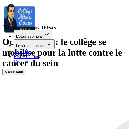
Événements
Travaux d'Élèves
L'établissement
Octobre Rose: le collège se
La vie au collège
mobilise pour la lutte contre le
Actualités
REP+ Camus
cancer du sein
Contact
Menu
Menu